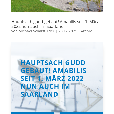
Hauptsach gudd gebaut! Amabilis seit 1. März
2022 nun auch im Saarland
von
Michael Scharff Trier
|
20.12.2021
|
Archiv
HAUPTSACH GUDD
GEBAUT! AMABILIS
SEIT 1. MÄRZ 2022
NUN AUCH IM
SAARLAND